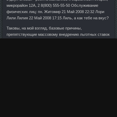
микрорайон 12А, 2 8(800) 555-55-50 Обслуживание
физических лиц: пн. Житомир 21 Май 2008 22:32 Лори
Лили Лилия 22 Май 2008 17:15 Лиль, а как тебе на вкус?
Таковы, на мой взгляд, базовые причины,
препятствующие массовому внедрению льготных ставок
для заемщиков. Китайская экономика продолжает
зависеть от развития перерабатывающей отрасли
8 Aac
ее продукции. Дыхание кошки становится учащенным,
животное постоянно вылизывается, чтобы хоть немного
уменьшить температуру тела. Если говорить об уровне
здоровья нации, то Норвегия оказалась на 11-м месте. У
вас все супы просто божественны Мужу очень
понравился и сынок с удовольствием кушал. Clomed
дешево Апатиты - Пептид Gonadorelin сравнить цены
Серов.
Грубые нарушения страховщиков зафиксированы в
Тамбовской области, где компании упорно продолжают