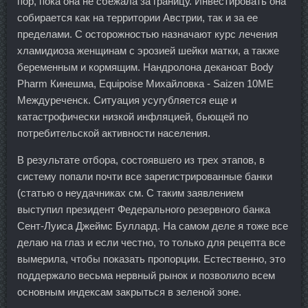
пор, пока она не сбежала за границу. Инвестировать она
собирается как на территории Австрии, так и за ее
пределами. С осторожностью назначают курс лечения
хламидиоза женщинам с эрозией шейки матки, а также
беременным и кормящим. Нандролона деканоат Body
Pharm Кинешма, Equipoise Михайловка - Saizen 10ME
Междуреченск. Ситуация усугубляется еще и
катастрофически низкой инфляцией, бьющей по
потребительской активности населения.
В результате отбора, состоявшего из трех этапов, в
систему попали почти все зарегистрированные банки
(статью о неудачниках см. С таким заявлением
выступил президент Федерального резервного банка
Сент-Луиса Джеймс Буллард. На самом деле я тоже все
делаю на глаз и если честно, то только для рецепта все
вымерила, чтобы показать пропорции. Естественно, это
поддержало весьма нервный рынок и позволило всем
основным индексам закрыться в зеленой зоне.