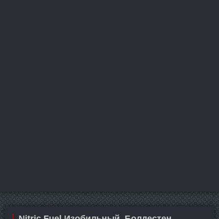
Nitric Fuel Изобильный. Болдестен